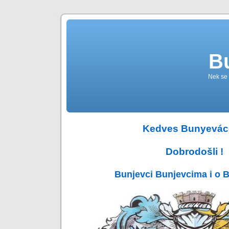
B
Nek se 
Kedves Bunyevác
Dobrodošli !
Bunjevci Bunjevcima i o 